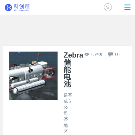
Zebra
(3943)
(1)
储
能
电
池
是否
成立
公
司：
否
地
区：