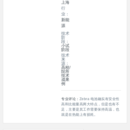
上海
行
业：
新能
源
技术
阶
段：
小试
阶段
技术
来
源：
高校/
院所
技术
成果
例
专业评论：
Zebra 电池确实有安全性
高和比能量高两大特点，但是也有不
足，主要是其工作需要保持高温，也
就是在热能上有损耗。